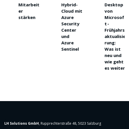
Mitarbeit
Hybrid-
Desktop
er
Cloud mit
von
stärken
Azure
Microsof
Security
t -
Center
Frühjahrs
und
aktualisie
Azure
rung:
Sentinel
Was ist
neu und
wie geht
es weiter
LH Solutions GmbH
, Rupprechterstraße 48, 5023 Salzburg