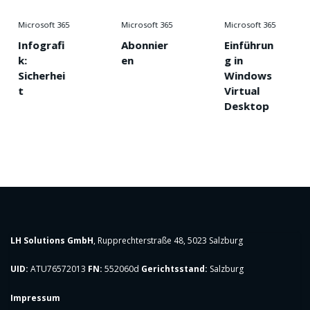
crosoft 365
Microsoft 365
Microsoft 365
Mi
nfografi
Abonnier
Einführun
E
:
en
g in
n
icherhei
Windows
a
Virtual
e
Desktop
S
m
LH Solutions GmbH
, Rupprechterstraße 48, 5023 Salzburg
UID:
ATU76572013
FN:
552060d
Gerichtsstand:
Salzburg
Impressum