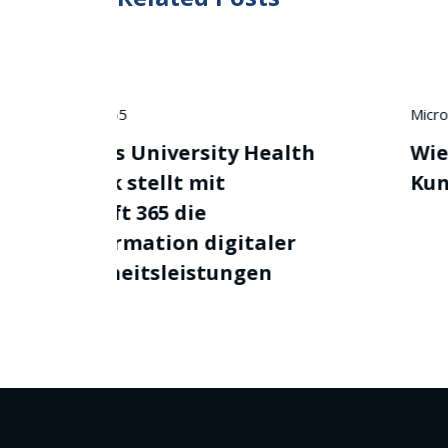
Microsoft 365
 Health
Wie Starbucks mit KI das
Kundenerlebnis verbessert
taler
gen
LH Solutions GmbH
, Rupprechterstraße 48