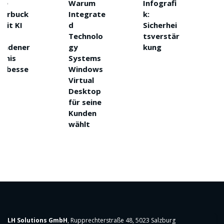
Warum
Infografi
Größte
k
Integrate
k:
und
d
Sicherhei
vertrau
Technolo
tsverstär
nswürdi
r
gy
kung
ste
Systems
Sicherhe
e
Windows
tspräse
Virtual
z
Desktop
für seine
Kunden
wählt
LH Solutions GmbH
, Rupprechterstraße 48, 5023 Salzburg