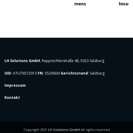
mens
hinaus
LH Solutions GmbH
, Rupprechterstraße 48, 5023 Salzburg
UID:
ATU76572013
FN:
552060d
Gerichtsstand:
Salzburg
Impressum
Kontakt
Copyright 2021
LH Solutions GmbH
All rights reserved