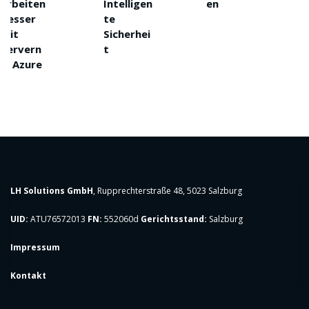
en
Intelligen
en
dem
te
neuest
Sicherhei
Stand
n
t
e
LH Solutions GmbH
, Rupprechterstraße 48, 5023 Salzburg
UID:
ATU76572013
FN:
552060d
Gerichtsstand:
Salzburg
Impressum
Kontakt