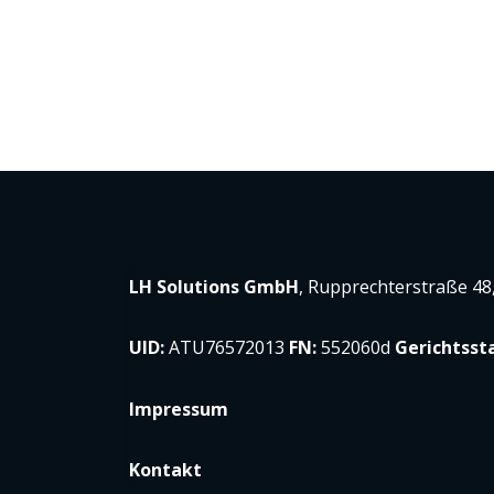
drive business innovation
LH Solutions GmbH
, Rupprechterstraße 48
UID:
ATU76572013
FN:
552060d
Gerichtsst
Impressum
Kontakt